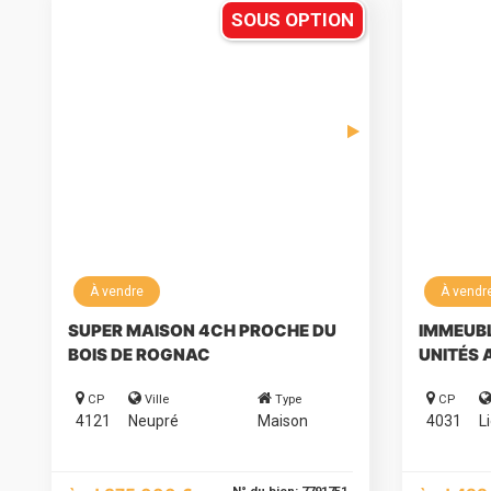
SOUS OPTION
À vendre
À vendr
SUPER MAISON 4CH PROCHE DU
IMMEUBL
BOIS DE ROGNAC
UNITÉS 
CP
Ville
Type
CP
4121
Neupré
Maison
4031
L