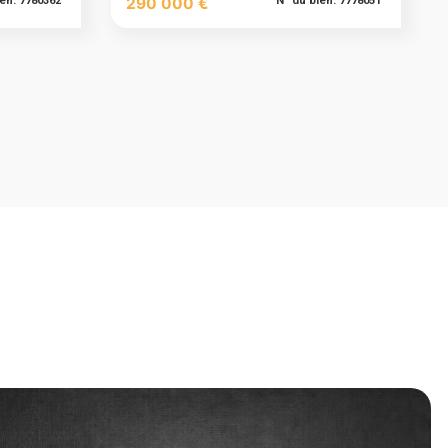
ien: 7780362
290 000 €
N° du bien: 7778051