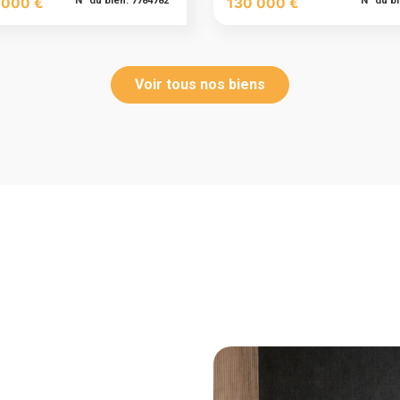
 000 €
N° du bien: 7784782
130 000 €
N° du b
Voir tous nos biens