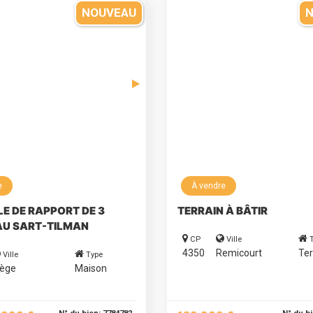
NOUVEAU
e
À vendre
E DE RAPPORT DE 3
TERRAIN À BÂTIR
AU SART-TILMAN
CP
Ville
4350
Remicourt
Ter
Ville
Type
iège
Maison