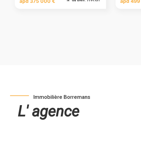
àpd 375 000 €
N° du bien: 7791751
àpd 499
Immobilière Borremans
L' agence