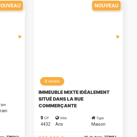
NOUVEAU
NOUVEAU
À vendre
IMMEUBLE MIXTE IDÉALEMENT
SITUÉ DANS LA RUE
Type
COMMERÇANTE
rain
CP
Ville
Type
4432
Ans
Maison