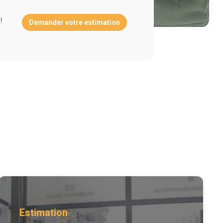
!
Demander votre estimation
Estimation