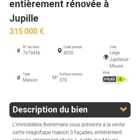
entièrement rénovée à
Jupille
315 000 €
N° du bien
Code postal
Ville
7679436
4020
Liège
Jupillesur-
Meuse
PEB
Type
Surface terrain
M²
Maison
370
Description du bien
L’Immobilière Borremans vous présente à la vente
cette magnifique maison 3 façades, entièrement