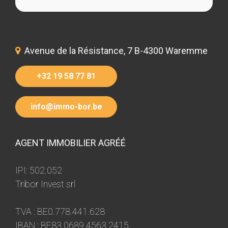
Avenue de la Résistance, 7 B-4300 Waremme
+32 19 58 77 81
info@immo-bor.be
AGENT IMMOBILIER AGRÉÉ
IPI: 502.052
Tribor Invest srl
TVA : BE0.778.441.628
IBAN : BE83 0689 4563 2415